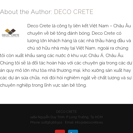
About the Author:
DECO CRETE
Deco Crete là công ty liên kết Việt Nam – Châu Âu
chuyên về bê tông đánh bóng. Deco Crete có
lượng lớn khách hàng là các nhà thầu hàng đầu và
chủ sở hữu nhà máy tại Việt Nam, ngoài ra chúng
tôi còn xuất khẩu sang các nước ở khu vực Châu Á, Châu Âu.
Chúng tôi sẽ là đối tác hoàn hảo với các chuyên gia trong các dự
án quy mô lớn như tòa nhà thương mại, kho xưởng sản xuất hay
các dự án sửa chữa, nơi đòi hỏi nghiêm ngặt về chất lượng và sự
chuyên nghiệp trong lĩnh vực sàn bê tông.
DECO CRETE
1484 Nguyễn Duy Trinh, P Long Trường, Tp HCM
Phone: 02836366302 Email:
info@decocrete.eu