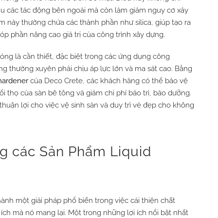
ịu các tác động bên ngoài mà còn làm giảm nguy cơ xảy
ẩm này thường chứa các thành phần như silica, giúp tạo ra
p phần nâng cao giá trị của công trình xây dựng.
ng là cần thiết, đặc biệt trong các ứng dụng công
ng thường xuyên phải chịu áp lực lớn và ma sát cao. Bằng
hardener
của Deco Crete, các khách hàng có thể bảo vệ
i thọ của sàn bê tông và giảm chi phí bảo trì, bảo dưỡng.
 thuận lợi cho việc vệ sinh sàn và duy trì vẻ đẹp cho không
ng các Sản Phẩm Liquid
hành một giải pháp phổ biến trong việc cải thiện chất
ích mà nó mang lại. Một trong những lợi ích nổi bật nhất