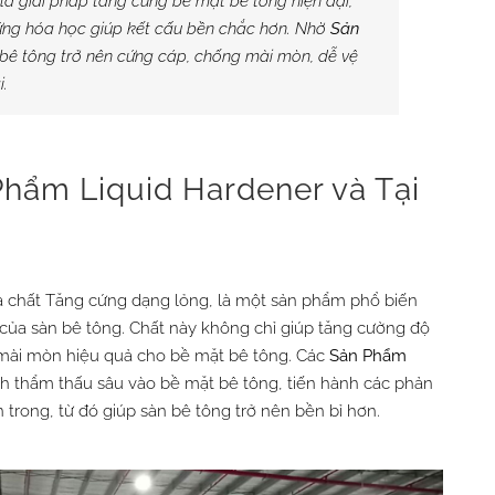
là giải pháp tăng cứng bề mặt bê tông hiện đại,
ứng hóa học giúp kết cấu bền chắc hơn. Nhờ
Sản
 bê tông trở nên cứng cáp, chống mài mòn, dễ vệ
i.
 Phẩm Liquid Hardener và Tại
là chất Tăng cứng dạng lỏng, là một sản phẩm phổ biến
 của sàn bê tông. Chất này không chỉ giúp tăng cường độ
mài mòn hiệu quả cho bề mặt bê tông. Các
Sản Phẩm
 thẩm thấu sâu vào bề mặt bê tông, tiến hành các phản
trong, từ đó giúp sàn bê tông trở nên bền bỉ hơn.