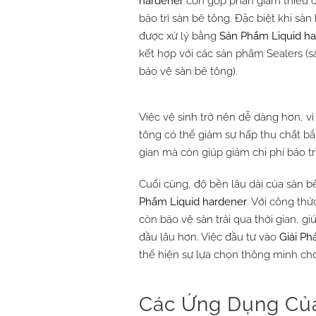
hardener
còn góp phần giảm thiểu 
bảo trì sàn bê tông. Đặc biệt khi sàn
được xử lý bằng
Sản Phẩm
Liquid h
kết hợp với các sản phâm Sealers (
bảo vệ sàn bê tông).
Việc vệ sinh trở nên dễ dàng hơn, v
tông có thể giảm sự hấp thụ chất bẩ
gian mà còn giúp giảm chi phí bảo tr
Cuối cùng, độ bền lâu dài của sàn b
Phẩm
Liquid hardener
. Với công th
còn bảo vệ sàn trải qua thời gian, g
đầu lâu hơn. Việc đầu tư vào
Giải Ph
thể hiện sự lựa chọn thông minh cho
Các Ứng Dụng Của