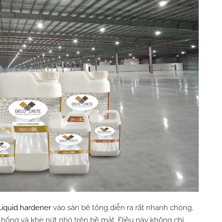
Liquid hardener
vào sàn bê tông diễn ra rất nhanh chóng,
 hổng và khe nứt nhỏ trên bề mặt. Điều này không chỉ