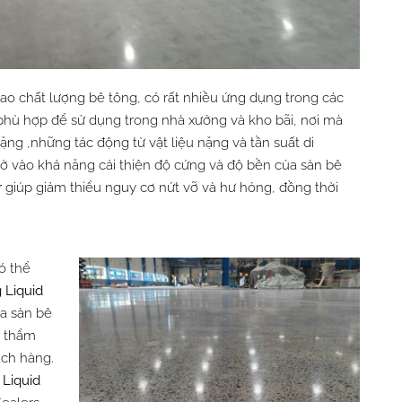
cao chất lượng bê tông, có rất nhiều ứng dụng trong các
t phù hợp để sử dụng trong nhà xưởng và kho bãi, nơi mà
nặng ,những tác động từ vật liệu nặng và tần suất di
hờ vào khả năng cải thiện độ cứng và độ bền của sàn bê
r
giúp giảm thiểu nguy cơ nứt vỡ và hư hỏng, đồng thời
ó thể
g
Liquid
ủa sàn bê
h thẩm
ách hàng.
ờ
Liquid