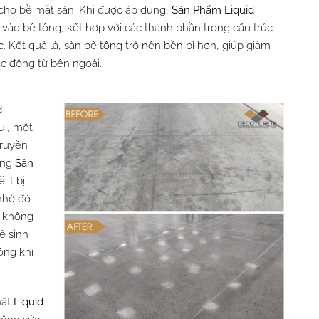
 cho bề mặt sàn. Khi được áp dụng,
Sản Phẩm
Liquid
ào bê tông, kết hợp với các thành phần trong cấu trúc
. Kết quả là, sàn bê tông trở nên bền bỉ hơn, giúp giảm
tác động từ bên ngoài.
d
ụi, một
truyền
ằng
Sản
 ít bị
nhờ đó
o không
vệ sinh
ông khí
ất
Liquid