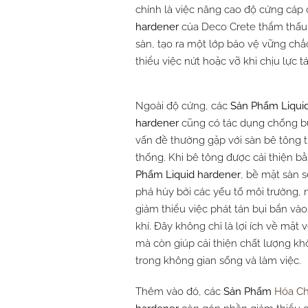
chính là việc nâng cao độ cứng cáp
hardener
của Deco Crete thẩm thấu v
sàn, tạo ra một lớp bảo vệ vững chắc
thiểu việc nứt hoặc vỡ khi chịu lực 
Ngoài độ cứng, các
Sản Phẩm
Liqui
hardener
cũng có tác dụng chống b
vấn đề thường gặp với sàn bê tông 
thống. Khi bê tông được cải thiện b
Phẩm
Liquid hardener
, bề mặt sàn sẽ
phá hủy bởi các yếu tố môi trường, 
giảm thiểu việc phát tán bụi bẩn và
khí. Đây không chỉ là lợi ích về mặt 
mà còn giúp cải thiện chất lượng kh
trong không gian sống và làm việc.
Thêm vào đó, các
Sản Phẩm
Hóa Ch