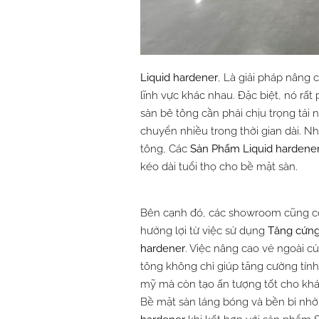
Liquid hardener
, Là giải pháp nâng 
lĩnh vực khác nhau. Đặc biệt, nó rấ
sàn bê tông cần phải chịu trọng tải 
chuyển nhiều trong thời gian dài. N
tông, Các
Sản Phẩm
Liquid hardene
kéo dài tuổi thọ cho bề mặt sàn.
Bên cạnh đó, các showroom cũng c
hưởng lợi từ việc sử dụng
Tăng cứn
hardener
. Việc nâng cao vẻ ngoài c
tông không chỉ giúp tăng cường tín
mỹ mà còn tạo ấn tượng tốt cho kh
Bề mặt sàn láng bóng và bền bỉ nh