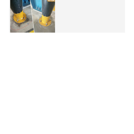
Search
for:
Posted by
DECO CRETE