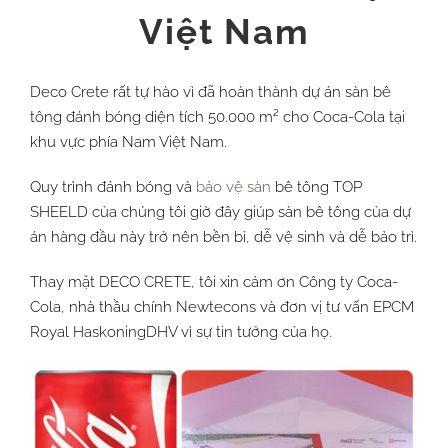
Việt Nam
Deco Crete rất tự hào vì đã hoàn thành dự án sàn bê
tông đánh bóng diện tích 50.000 m² cho Coca-Cola tại
khu vực phía Nam Việt Nam.
Quy trình đánh bóng và
bảo vệ sàn
bê tông TOP
SHEELD của chúng tôi giờ đây giúp sàn bê tông của dự
án hàng đầu này trở nên bền bỉ, dễ vệ sinh và dễ bảo trì.
Thay mặt DECO CRETE, tôi xin cảm ơn Công ty Coca-
Cola, nhà thầu chính Newtecons và đơn vị tư vấn EPCM
Royal HaskoningDHV vì sự tin tưởng của họ.