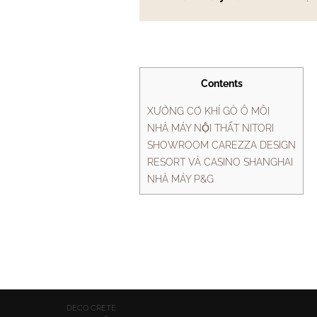
Contents
XƯỞNG CƠ KHÍ GÒ Ô MÔI
NHÀ MÁY NỘI THẤT NITORI
SHOWROOM CAREZZA DESIGN
RESORT VÀ CASINO SHANGHAI
NHÀ MÁY P&G
DECO CRETE