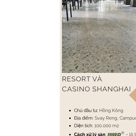
RESORT VÀ
CASINO SHANGHAI
Chủ đầu tư:
Hồng Kông
Địa điểm
: Svay Reng, Campu
Diện tích
: 100,000 m2
®
Cách xử lý sàn
:
– lộ 
SHEELD