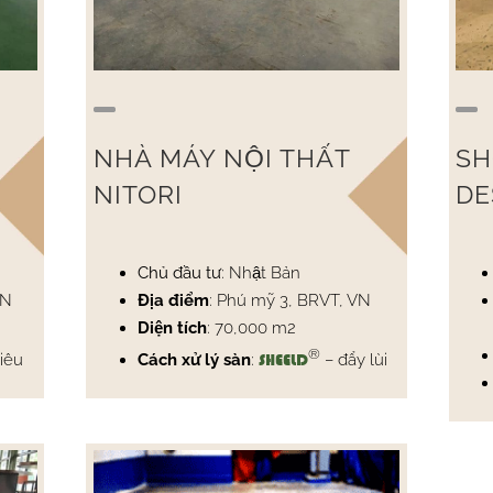
Ô
NHÀ MÁY NỘI THẤT
SH
NITORI
DE
Chủ đầu tư
: Nhật Bản
VN
Địa điểm
: Phú mỹ 3, BRVT, VN
Diện tích
: 70,000 m2
®
tiêu
Cách xử lý sàn
:
– đẩy lùi
SHEELD